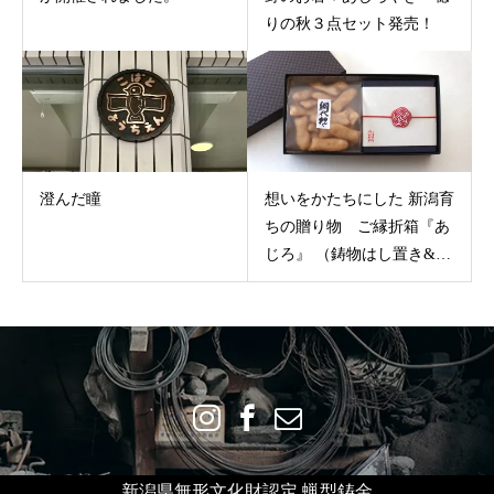
りの秋３点セット発売！
澄んだ瞳
想いをかたちにした 新潟育
ちの贈り物 ご縁折箱『あ
じろ』 （鋳物はし置き&網
代焼ギフトBOX）
新潟県無形文化財認定 蝋型鋳金