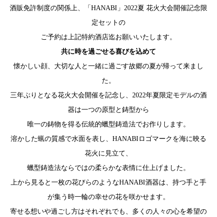
酒販免許制度の関係上、「HANABI」2022夏 花火大会開催記念限
定セットの
ご予約は上記特約酒店迄お願いいたします。
共に時を過ごせる喜びを込めて
懐かしい顔、大切な人と一緒に過ごす故郷の夏が帰って来まし
た。
三年ぶりとなる花火大会開催を記念し、2022年夏限定モデルの酒
器は一つの原型と鋳型から
唯一の鋳物を得る伝統的蠟型鋳造法でお作りします。
溶かした蝋の質感で水面を表し、HANABIロゴマークを海に映る
花火に見立て、
蠟型鋳造法ならではの柔らかな表情に仕上げました。
上から見ると一枚の花びらのようなHANABI酒器は、持つ手と手
が集う時一輪の幸せの花を咲かせます。
寄せる想いや過ごし方はそれぞれでも、多くの人々の心を希望の