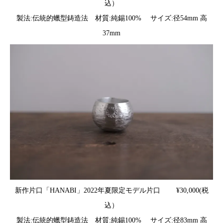
込）
製法:伝統的蠟型鋳造法 材質:純錫100% サイズ:径54mm 高
37mm
新作片口「HANABI」2022年夏限定モデル片口 ¥30,000(税
込）
製法:伝統的蠟型鋳造法 材質:純錫100% サイズ:径83mm 高