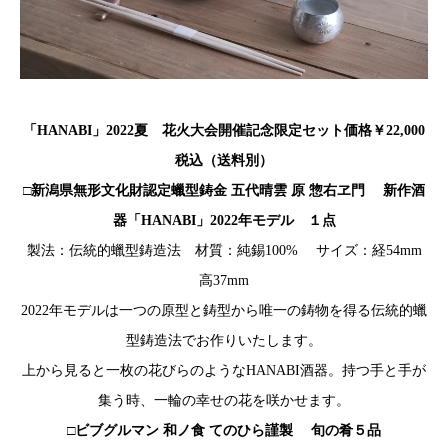
「HANABI」2022夏 花火大会開催記念限定セット価格￥22,000
税込（送料別）
□新潟県無形文化財認定蠟型鋳金 五代晴雲 原 惣右ヱ門 新作酒
器「HANABI」2022年モデル １点
製法：伝統的蠟型鋳造法 材質：純錫100% サイズ：経54mm
高37mm
2022年モデルは一つの原型と鋳型から唯一の鋳物を得る伝統的蠟
型鋳造法でお作りいたします。
上から見ると一枚の花びらのようなHANABI酒器。持つ手と手が
集う時、一輪の幸せの花を咲かせます。
□ビブグルマン 和ノ食 てのひら謹製 旬の肴５品