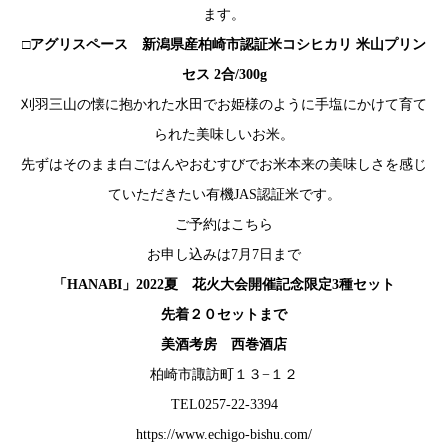
ます。
□アグリスペース 新潟県産柏崎市認証米コシヒカリ 米山プリン
セス 2合/300g
刈羽三山の懐に抱かれた水田でお姫様のように手塩にかけて育て
られた美味しいお米。
先ずはそのまま白ごはんやおむすびでお米本来の美味しさを感じ
ていただきたい有機JAS認証米です。
ご予約はこちら
お申し込みは7月7日まで
「HANABI」2022夏 花火大会開催記念限定3種セット
先着２０セットまで
美酒考房 西巻酒店
柏崎市諏訪町１３−１２
TEL0257-22-3394
https://www.echigo-bishu.com/