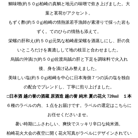
鯛味噌(約５０g)柏崎の真鯛と地元の味噌で炊き上げました。大
葉と茗荷がアクセント。
もずく酢(約５０g)柏崎の情熱派若手漁師が素潜りで採った岩も
ずく。てのひらの情熱も添えて。
栄螺の肝和え(約５０g)元気な柏崎産栄螺を酒蒸しにし、肝の良
いところだけを裏漉しして地の枝豆と合わせました。
烏賊の沖漬け(約５０g)佐渡烏賊の肝と下足を調味料で火入れ
後、身を漬け込み整えました。
美味しい塩(約５０g)柏崎を中心に日本海側７つの浜の塩を独自
の配合でブレンドし、丁寧に煎り上げました。
□日本酒 越の誉の酒蔵 原酒造 越の誉 純米 夏の花火 720ml １本
６種のラベルの内、１点をお届けです。ラベルの選定はこちらに
お任せくださいませ。
暑い時期にふさわしい、爽快でスッキリ辛口な純米酒。
柏崎花火大会の夜空に開く花火写真がラベルにデザインされてい