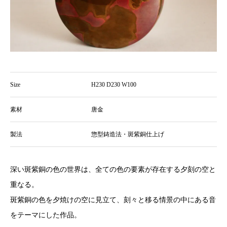
Size
H230 D230 W100
素材
唐金
製法
惣型鋳造法・斑紫銅仕上げ
深い斑紫銅の色の世界は、全ての色の要素が存在する夕刻の空と
重なる。
斑紫銅の色を夕焼けの空に見立て、刻々と移る情景の中にある音
をテーマにした作品。